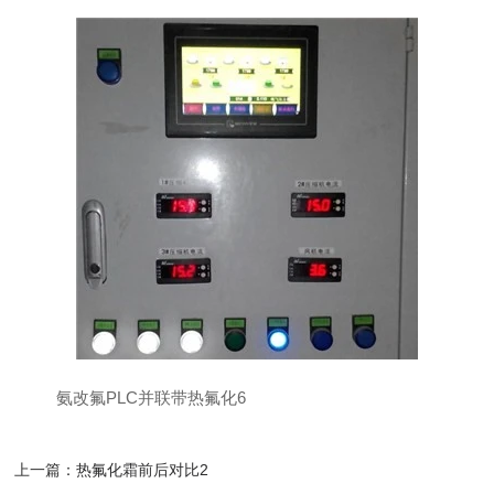
氨改氟PLC并联带热氟化6
上一篇：
热氟化霜前后对比2